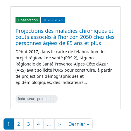
Observation
2026
-
2026
Projections des maladies chroniques et
couts associés à l’horizon 2050 chez des
personnes âgées de 85 ans et plus
Début 2017, dans le cadre de l’élaboration du
projet régional de santé (PRS 2), l’Agence
Régionale de Santé Provence-Alpes-Côte d’Azur
(ARS) avait sollicité l’ORS pour construire, à partir
de projections démographiques et
épidémiologiques, des indicateurs…
Indicateurs prospectifs
Pagination
Page suivante
Dernière page
1
2
3
4
…
››
Dernier »